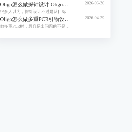
2026-06-30
Oligo怎么做探针设计 Oligo探针特异性不足怎么优化
很多人以为，探针设计不过是从目标序列里选一小段寡核苷酸，但真正动手后，却常常碰到信号强度不够、背景偏高、同源区错配以及不同批次结果波动大这类麻烦。那么，在Oligo这款软件里，究竟该怎样去设计探针，以及在探针特异性不够理想时又该怎么优化呢？处理这些问题，需要把目标区间、解链温度、GC含量、二级结构和同源序列等因素综合起来考虑。按照Oligo 7手册的说法，特异性是评估引物和杂交探针质量的一个关键指标，同时软件也给出了像杂交探针、共有序列探针、TaqMan探针等多种搜索途径。
2026-04-29
Oligo怎么做多重PCR引物设计 Oligo多重PCR引物冲突怎么排查
做多重PCR时，最容易出问题的不是单条引物本身，而是把几对引物放到同一管以后，退火温度对不上、扩增片段挤在一起、引物之间互相配对，最后要么条带乱，要么某几个位点根本起不来。Oligo 7本身就支持自动选择multiplex primers，也支持批量搜索多个序列并把选出的引物集合再做multiplex兼容性分析，所以它更适合先把候选引物成批筛出来，再去做成组验证，而不是一对一对手工试。多重PCR设计里，相近的Tm和可区分的扩增片段长度是基础条件，而所有引物组合的交叉二聚体也必须提前检查。