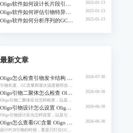
2025-01-13
Oligo软件如何设计长片段引物 Oligo引物设计的长度限制是多少
2025-01-13
Oligo软件如何评估引物特异性？有哪些评估引物特异性的方法
2025-01-13
Oligo软件如何分析序列的GC含量 序列GC的含量多少最为合适。
最新文章
2026-07-30
Oligo怎么检查引物发卡结构 Oligo引物发卡结构评分过高怎么办
引物长度、GC含量和退火温度都符合设计要求，实际扩增时仍可能出现条带偏弱、扩增效率不稳定或重复性差，这类情况与引物自身折叠有关。内部互补碱基形成茎环后，会占用原本用于模板结合的序列，3′端被卷入结构时影响更明显。分析Oligo怎么检查引物发卡结构Oligo引物发卡结构评分过高怎么办，需要把结构位置、Hairpin Tm、ΔG和整组引物参数放在一起判断。
2026-06-30
Oligo引物二聚体怎么检查 Oligo引物二聚体评分过高怎么办
Oligo引物二聚体应当怎样检查，以及引物二聚体评分过高的时候又该怎样处理，这两个问题，在进行PCR、qPCR和测序引物设计的时候，是很常见的。引物二聚体这个问题，并不是单纯地“软件给出的提示不太好看”，它会和目标模板，去竞争反应体系里面的引物、酶，还有dNTP，要是情况比较严重，就会导致非特异性的条带出现、扩增的效率下降，或者是在qPCR的熔解曲线上，出现不太正常的小峰。在检查的时候，不能只是去看一个总的评分，而是需要把自身二聚体、互补二聚体、3’末端的互补情况，还有ΔG这些结果，放在一起进行判断。
2026-06-30
Oligo引物设计怎么设置 Oligo引物Tm值偏差怎么调整
Oligo引物设计应当怎样设置，以及引物Tm值出现偏差时又该怎样去调整，这两个问题，在进行PCR、qPCR或者测序引物设计的时候，是经常会遇到的。设计引物这件事，不能只是去看软件自动给出的那几条推荐序列，还需要结合扩增的目标区域、产物的长度、GC含量、是否形成二聚体、有没有发卡结构，还有反应所用的体系，一起去做出判断。OLIGO 7这个工具本身，是支持PCR引物、测序引物、探针、多重PCR，还有实时PCR这些相关的设计和分析的，只不过软件给出的结果，仍然需要结合具体的实验条件，去进行复核。
2026-06-30
Oligo怎么查看GC含量 Oligo GC含量过高怎么调整
设计PCR引物的时候，要是只盯住GC含量这么一个百分比，那很容易会把事情想简单了。在Oligo里面，查看GC含量具体该怎么操作，碰到GC含量太高又该怎么往下调，这两件事还得把Tm值、引物长度、3‘末端的稳定性，还有会不会形成二级结构，都拢到一块儿去判断才行。下面就以Oligo 7这个版本来讲一讲，其它版本菜单的位置也许会有一点点出入。Oligo本身可以拿来设计PCR引物，也可以设计测序引物和探针，顺带着还能帮你去查看引物序列的碱基组成、熔解温度，以及那些悄悄藏着的二级结构。