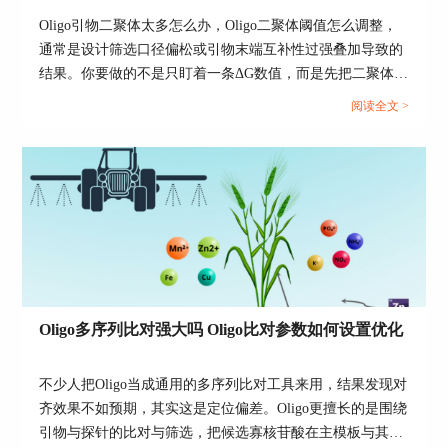
为了提高实验效率并保障多批次设计的一致性，
Oligo引物二聚体太多怎么办，Oligo二聚体阈值怎么调整，
Oligo允许用户将设置过的参数保存为模板，在今
通常是设计筛选口径偏松或引物末端互补性过强叠加导致的
后的设计中快速调用。这一功能不仅适用于同类型
结果。你要做的不是只盯着一条ΔG数值，而是先把二聚体类
项目的重复使用，也便于团队成员之间共享设计标
型分清，再把Oligo里用于筛选的阈值设到与你的PCR体系匹
阅读全文 >
准，降低因手动误差导致的实验失败风险。
配，同时把容易长二聚体的序列位置改掉，最后用软件窗口
1、进入参数设置界面
把实际二聚体配对形态复核一遍。...
打开Oligo软件，点击顶部菜单栏中
的“Project”或“Design Settings”选项卡，进入当前项
目的参数配置面板。在此界面可查看当前所有设定
内容，包括长度、GC含量、Tm值、结构过滤条
件、序列约束等。
2、保存当前参数为模板
Oligo多序列比对强大吗 Oligo比对参数如何设置优化
在设置完成后，点击界面右上角的“Save
Settings”按钮，弹出窗口提示用户为该参数模板命
不少人把Oligo当成通用的多序列比对工具来用，结果发现对
名。建议命名包含用途、物种或实验类型，
齐效果不如预期，其实这是定位偏差。Oligo更擅长的是围绕
如“qPCR_Mouse_Standard_V1”。
引物与探针的比对与筛选，把候选寡核苷酸在主模板与其他