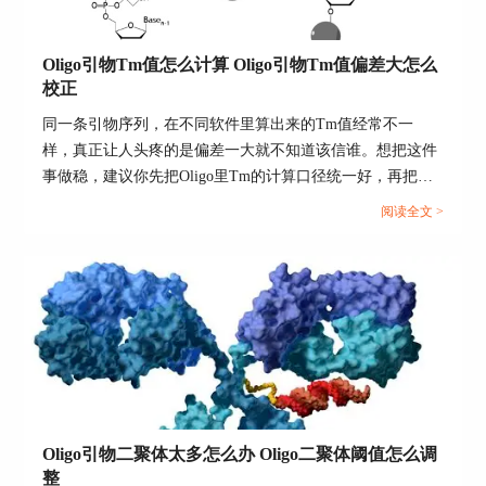
调高，以确保软件优先筛选结构安全的引物组合。
4、探针区域与扩增产物长度控制
Oligo引物Tm值怎么计算 Oligo引物Tm值偏差大怎么
校正
对需要探针设计的实验，可指定“Probe Region”，
并设定探针长度、熔解温度、荧光位点等参数。同
同一条引物序列，在不同软件里算出来的Tm值经常不一
时也可以设定整体扩增产物的长度范围，如希望
样，真正让人头疼的是偏差一大就不知道该信谁。想把这件
PCR产物在120–200bp之间，在“Product Size
事做稳，建议你先把Oligo里Tm的计算口径统一好，再把反
Range”中即可输入数值实现限制。
应体系的盐浓度、引物浓度等关键条件填对，最后用一套对
阅读全文 >
5、杂交特异性与序列重复控制
照校正的方法把实验端的真实表现折回到软件参数里，后面
做引物设计就会顺很多。...
在“Advanced Design Settings”中，Oligo允许设定最
大允许的非特异性配对碱基数，或禁止引物中出现
长的重复序列，这些选项对于提升特异性与扩增效
率至关重要。
通过上述五个维度可以看出，Oligo的参数设置体
系不仅维度广、颗粒度细，还可实时组合调用，是
目前实验室级别中极具专业深度的设计工具之一。
Oligo引物二聚体太多怎么办 Oligo二聚体阈值怎么调
二、Oligo设计参数如何保存模板
整