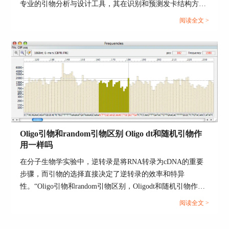
专业的引物分析与设计工具，其在识别和预测发卡结构方面
的错误。
的功能备受用户关注。围绕Oligo发卡结构检测有效吗，
阅读全文 >
Oligo发卡结构如何避免优化的话题，本文将深入分析Oligo
对发卡结构的识别机制、如何有效规避其形成，以及在实际
工作中可以进一步扩展的优化建议，帮助科研用户提高实验
成功率与设计效率。...
Oligo引物和random引物区别 Oligo dt和随机引物作
用一样吗
在分子生物学实验中，逆转录是将RNA转录为cDNA的重要
步骤，而引物的选择直接决定了逆转录的效率和特异
性。“Oligo引物和random引物区别，Oligodt和随机引物作用
一样吗”是实验新手和科研人员经常关注的问题。无论是在
阅读全文 >
qPCR、RNA测序还是文库构建前期，引物选择都会影响到
后续分析的可靠性和数据一致性。为了更好地理解这两个引
三、如何确 保引物Tm值的准确性