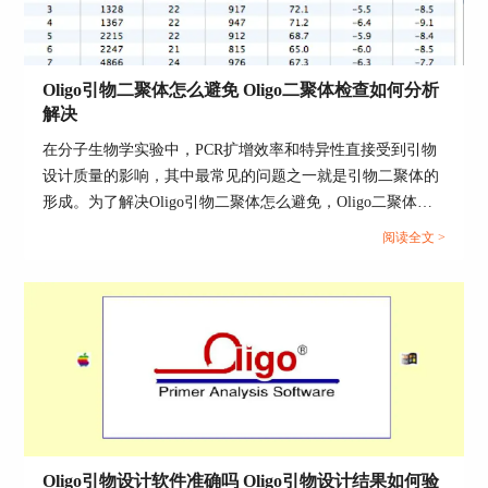
有时候设计好的引物，Tm值可能偏高或者偏低，
这时就需要调整。Oligo软件提供了好几种方法来
帮助我们调整，引物的设计就能更精准，PCR实验
Oligo引物二聚体怎么避免 Oligo二聚体检查如何分析
也能更加顺利。
解决
1. 调整引物的长度
在分子生物学实验中，PCR扩增效率和特异性直接受到引物
设计质量的影响，其中最常见的问题之一就是引物二聚体的
引物的长度和Tm值是直接相关的，一般来说，引
形成。为了解决Oligo引物二聚体怎么避免，Oligo二聚体检
物越长，Tm值越高。因为长的引物可以和目标
查如何分析解决这一关键性问题，本文将系统解析Oligo软件
DNA结合得更牢固。如果你发现Tm值太低，试试
阅读全文 >
在引物二聚体预测、避免与修正方面的应用策略，并结合具
增加引物的长度，增加几个碱基，Tm值就会升
体操作流程与实用技巧，帮助科研人员高效规避该类设计隐
高。不过，也不要加得太长，避免引物自退火的问
患。...
题。
2. 调整GC含量
GC含量高，Tm值自然也会高。因为GC之间有三个
氢键，结合得比较牢固。如果GC含量过低，可以
适当增加一些GC来提升Tm值。通常，GC含量最好
控制在40%到60%之间，这样稳定性最好。
Oligo引物设计软件准确吗 Oligo引物设计结果如何验