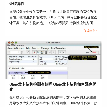
3. 修改引物序列
证特异性
如果调整长度和GC含量之后，Tm值还是不对，那
在现代分子生物学实验中，引物设计质量直接影响实验的特
就可以试着修改引物的序列，尤其是3'端的设计。
异性、敏感度及扩增效率。Oligo作为一款专业的寡核苷酸设
3'端对PCR的影响很大，如果设计不当，可能会导
计工具，其在引物筛选、二级结构预测和特异性控制方面的
致引物无法正常结合或者形成二聚体。Oligo软件
功能被广泛认可。围绕Oligo引物设计软件准确吗，Oligo引
阅读全文 >
会帮你检查这些问题，并给出优化建议。
物设计结果如何验证特异性这一主题，本文将从软件算法与
实践效果两个角度出发，系统剖析Oligo的核心优势与应用方
4. 调整实验条件
法，并拓展介绍如何在不同实验场景下进一步优化引物性
实验中的盐浓度和pH值等因素，也会影响Tm值。
能，提升整体实验成功率。...
一般来说，高盐浓度会让DNA结合得更牢固，Tm
值会升高。如果你知道实验中使用的盐浓度比较
高，可以适当调整这些实验条件，让Tm值更加合
适。
5. 使用Oligo的自动调整功能
Oligo发卡结构检测有效吗 Oligo发卡结构如何避免优
Oligo还有一个自动调整功能，特别方便。你只需
化
要输入引物的序列和一些基本的实验条件，Oligo
在引物设计与寡核苷酸合成的实践中，发卡结构的形成往往
就会自动帮你调整引物的长度、GC含量等，计算
是导致反应失败或效率降低的关键因素。Oligo软件作为一款
出最合适的Tm值，省时省力，还避免了人为操作