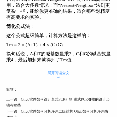
用，适合大多数情况；而“Nearest-Neighbor”法则更
复杂一些，能给你更准确的结果，适合那些对精度
有高要求的实验。
简化公式法
：
这个公式超级简单，计算方法是这样的：
Tm = 2 × (A+T) + 4 × (C+G)
换句话说，A和T的碱基数量乘2，C和G的碱基数量
乘4，最后加起来就得到了Tm值。
“Nearest-Neighbor”法
：
展开阅读全文
这个方法要更精准一些，它考虑了邻近的碱基对之
︾
间的影响，计算结果更精确，适合那些要求比较高
标签：
的实验。
2. Oligo软件的Tm值计算
上一篇：
Oligo软件如何设计巢式PCR引物 巢式PCR引物的设计步
骤有哪些
Oligo软件可以根据你提供的引物序列，自动计算
下一篇：
Oligo软件如何分析序列二级结构 Oligo如何分析序列酶
出它的Tm值。你不需要自己算，Oligo会根据引物