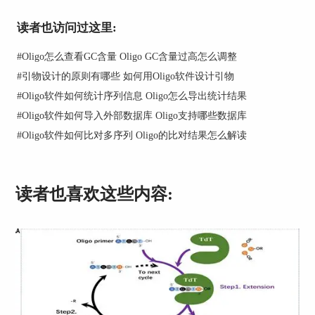
确性。
读者也访问过这里:
#
Oligo怎么查看GC含量 Oligo GC含量过高怎么调整
2.支持的测序方式
#
引物设计的原则有哪些 如何用Oligo软件设计引物
#
Oligo软件如何统计序列信息 Oligo怎么导出统计结果
虽然Oligo的测序模拟并不如专门的NGS分析
#
Oligo软件如何导入外部数据库 Oligo支持哪些数据库
软件复杂，但对传统一代测序（如Sanger）具有较
#
Oligo软件如何比对多序列 Oligo的比对结果怎么解读
好支持。它能基于引物方向、位置、模板长度，推
演出理论上的测序范围（如读长600 bp），用于直
观评估设计效果。
读者也喜欢这些内容:
3.与引物设计功能的结合
Oligo允许将设计好的PCR引物直接作为测序引
物模拟输入，无需手动换算坐标，避免因反向互补
关系造成的方向性错误。