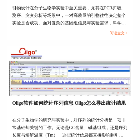
Oligo的操作界面相对传统，但功能逻辑清
引物设计在分子生物学实验中至关重要，尤其在PCR扩增、
晰。下面以典型的Sanger测序模拟流程为例，逐步
测序、突变分析等场景中，一对高质量的引物往往决定整个
说明如何在Oligo中进行测序预测。
实验是否成功。面对复杂的基因组信息与实验需求，科学合
理地设计引物成为每个科研人员必备的技能。Oligo软件作为
阅读全文 >
专业的引物设计工具，因其高精度、参数可控、结构分析功
1.导入目标序列
能强大，在科研工作中被广泛应用。本文围绕“引物设计的
原则有哪些，如何用Oligo软件设计引物”这一主题，深入讲
解引物设计的核心原则、Oligo操作方法，帮助科研人员提高
打开Oligo软件，点击菜单栏的：
实验效率和数据可靠性。...
File→New Sequence
Oligo软件如何统计序列信息 Oligo怎么导出统计结果
将目标DNA序列粘贴进窗口，或者通
过“File→Open”导入FASTA格式文件
在分子生物学的研究与实验中，对序列的统计分析是一项非
常基础却关键的工作。无论是GC含量、碱基组成，还是序列
长度与熔解温度（Tm），这些统计信息都直接影响到引物
建议使用线性序列格式（非环状），以便更精