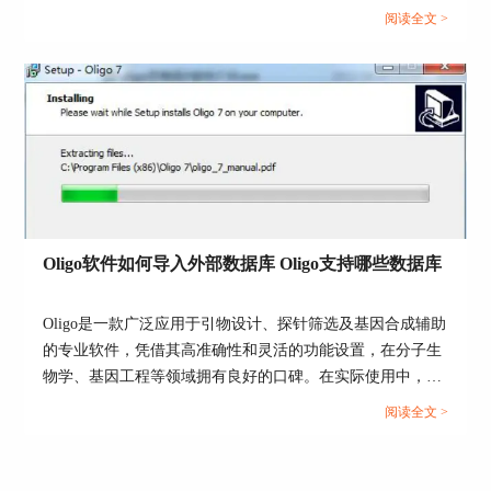
设计、克隆构建、合成策略等各个方面。Oligo软件如何统计
确定位测序起始点。
阅读全文 >
序列信息Oligo怎么导出统计结果，成为许多科研人员在实际
操作中经常遇到的需求。本文将围绕这个主题，详细介绍
Oligo软件中与序列统计相关的核心功能、使用方法和结果导
2.设计或导入测序引物
出技巧，帮助用户更高效地获取并利用这些关键数据。...
如果已经设计好引物，可以通过“Primer→Add
Primer”手动输入引物序列
Oligo软件如何导入外部数据库 Oligo支持哪些数据库
或者在引物设计模块中自动选择适合测序的
Forward/Reverse引物
Oligo是一款广泛应用于引物设计、探针筛选及基因合成辅助
的专业软件，凭借其高准确性和灵活的功能设置，在分子生
在引物列表中，确保你选中的测序引物已在序
物学、基因工程等领域拥有良好的口碑。在实际使用中，很
列上定位，并标注方向（5’→3’）
多用户会希望将外部数据库中的序列、注释或物种信息导入
阅读全文 >
Oligo软件中，以便进一步进行高通量的引物筛选或比对分
析。那么，Oligo软件如何导入外部数据库Oligo支持哪些数
3.启动测序模拟功能
据库，这两个问题也就成了用户经常关注的重点。下面就围