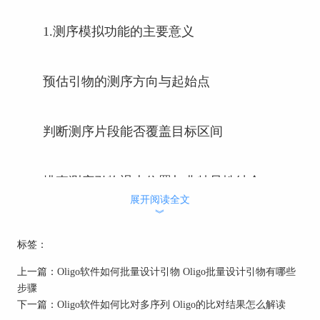
1.测序模拟功能的主要意义
预估引物的测序方向与起始点
判断测序片段能否覆盖目标区间
排查测序引物退火位置与非特异性结合
展开阅读全文
︾
辅助确定forward/reverse引物在Sanger测序中的
标签：
读长覆盖区域
上一篇：
Oligo软件如何批量设计引物 Oligo批量设计引物有哪些
步骤
这一功能尤其适合做Sanger测序引物设计、验
下一篇：
Oligo软件如何比对多序列 Oligo的比对结果怎么解读
证多引物片段拼接（如多重PCR或拼接测序）的准